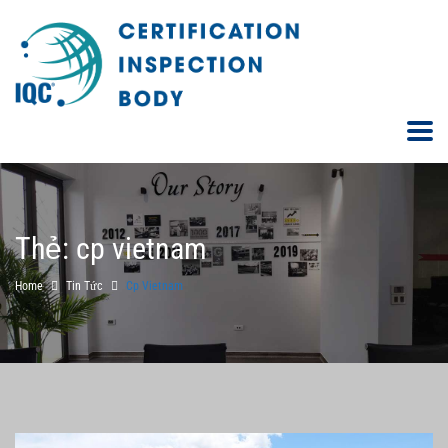
Thẻ:
cp vietnam
Home
Tin Tức
Cp Vietnam