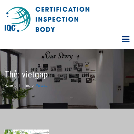
Thẻ:
vietgap
Home
Tin Tức
Vietgap