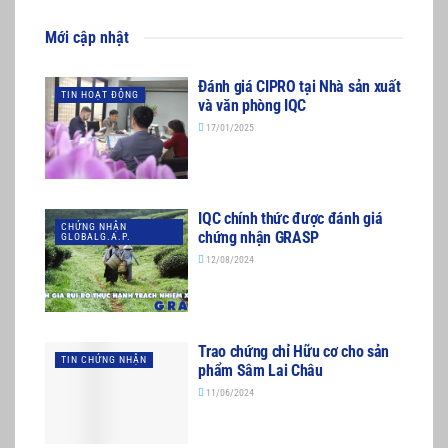
Mới cập nhật
Đánh giá CIPRO tại Nhà sản xuất
TIN HOẠT ĐỘNG
và văn phòng IQC
17/01/2025
IQC chính thức được đánh giá
CHỨNG NHẬN
chứng nhận GRASP
GLOBALG.A.P.
12/08/2024
Trao chứng chỉ Hữu cơ cho sản
TIN CHỨNG NHẬN
phẩm Sâm Lai Châu
11/06/2024